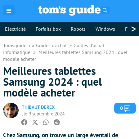
Rechercher
>
Electricité
Forfaits box
Robots
Windows
Freebo
Tomsguide.fr
Guides d'achat
Guides d'achat
informatique
Meilleures tablettes Samsung 2024 : quel
modèle acheter
Meilleures tablettes
Samsung 2024 : quel
modèle acheter
THIBAUT DEREX
Com
0
, le 9 septembre 2024
Facebook
Twitter
Whatsapp
Reddit
Chez Samsung, on trouve un large éventail de