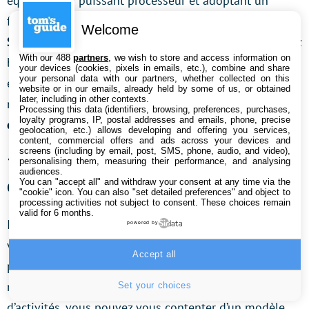
équipée d’un puissant processeur et adoptant un
format relativement maniable.
La Tab S9 avec son
Welcome
Snapdragon 8 Gen 2
et son extrême finesse colle assez
With our 488
partners
, we wish to store and access information on
bien à ce scénario. Mais si vous jouez à des titres peu
your devices (cookies, pixels in emails, etc.), combine and share
your personal data with our partners, whether collected on this
exigeants en ressources (d’un point de vue graphique
website or in our emails, already held by some of us, or obtained
later, including in other contexts.
notamment),
la Galaxy Tab A9 présente l’avantage
Processing this data (identifiers, browsing, preferences, purchases,
loyalty programs, IP, postal addresses and emails, phone, precise
d’être bien moins coûteuse.
geolocation, etc.) allows developing and offering you services,
content, commercial offers and ads across your devices and
screens (including by email, post, SMS, phone, audio, and video),
🏄 Quelle Samsung Galaxy Tab
personalising them, measuring their performance, and analysing
audiences.
choisir pour surfer ?
You can "accept all" and withdraw your consent at any time via the
"cookie" icon
. You can also "set detailed preferences" and object to
processing activities not subject to consent. These choices remain
valid for 6 months.
Inutile d’acheter une puissante tablette pour surfer sur
powered by
vos sites préférés, regarder des vidéos en streaming,
Accept all
poster des photos sur Instagram ou échanger des
messages via les réseaux sociaux. Pour ce type
Set your choices
d’activités, vous pouvez vous contenter d’un modèle