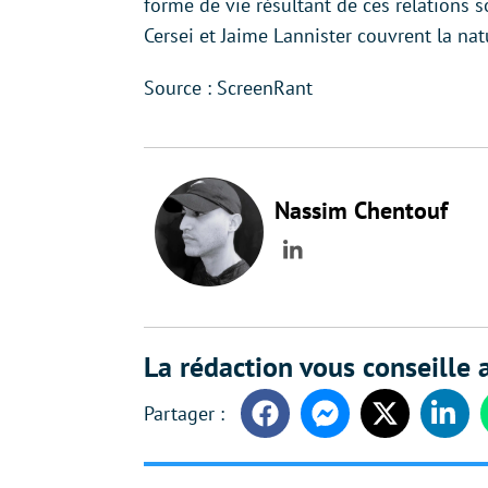
forme de vie résultant de ces relations
Cersei et Jaime Lannister couvrent la na
Source : ScreenRant
Nassim Chentouf
LinkedIn
La rédaction vous conseille a
Facebook
Messenger
Twitter
Linke