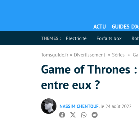
ACTU
GUIDES D’
THÈMES :
Electricité
Forfaits box
Rob
Tomsguide.fr
Divertissement
Séries
Ga
Game of Thrones :
entre eux ?
NASSIM CHENTOUF
, le 24 août 2022
Facebook
Twitter
Whatsapp
Reddit