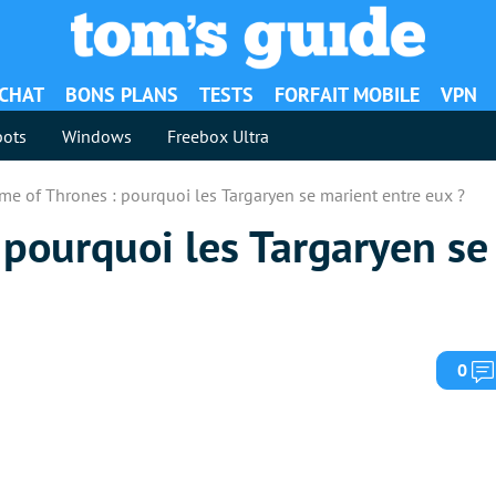
ACHAT
BONS PLANS
TESTS
FORFAIT MOBILE
VPN
ots
Windows
Freebox Ultra
me of Thrones : pourquoi les Targaryen se marient entre eux ?
 pourquoi les Targaryen se
0