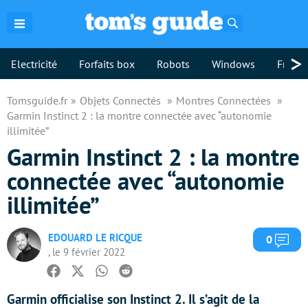
Rechercher
>
Electricité
Forfaits box
Robots
Windows
Freebo
Tomsguide.fr
Objets Connectés
Montres Connectées
Garmin Instinct 2 : la montre connectée avec “autonomie
illimitée”
Garmin Instinct 2 : la montre
connectée avec “autonomie
illimitée”
EDOUARD LE RICQUE
Com
0
, le 9 février 2022
Facebook
Twitter
Whatsapp
Reddit
Garmin officialise son Instinct 2. Il s’agit de la