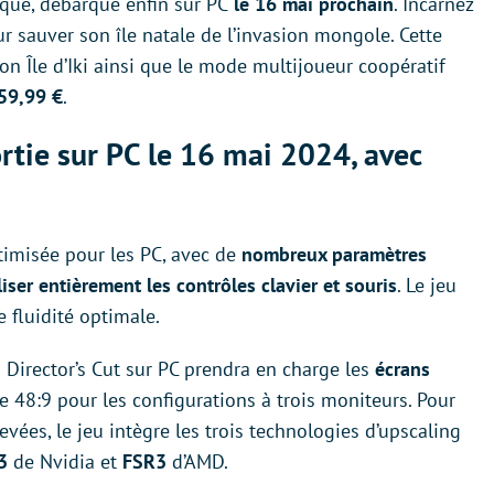
ique, débarque enfin sur PC
le 16 mai prochain
. Incarnez
our sauver son île natale de l’invasion mongole. Cette
on Île d’Iki ainsi que le mode multijoueur coopératif
 59,99 €
.
rtie sur PC le 16 mai 2024, avec
imisée pour les PC, avec de
nombreux paramètres
iser entièrement les contrôles clavier et souris
. Le jeu
 fluidité optimale.
a Director’s Cut sur PC prendra en charge les
écrans
 48:9 pour les configurations à trois moniteurs. Pour
evées, le jeu intègre les trois technologies d’upscaling
3
de Nvidia et
FSR3
d’AMD.