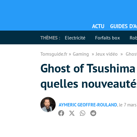
ACTU
GUIDES D’
THÈMES :
Electricité
Forfaits box
Rob
Tomsguide.fr
Gaming
Jeux vidéo
Ghost
Ghost of Tsushima :
quelles nouveauté
AYMERIC GEOFFRE-ROULAND
, le 7 mar
Facebook
Twitter
Whatsapp
Reddit