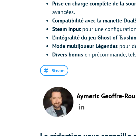
Prise en charge complète de la souri
avancées.
Compatibilité avec la manette Dual
Steam Input
pour une configuration
L’intégralité du jeu Ghost of Tsushi
Mode multijoueur Légendes
pour de
Divers bonus
en précommande, tels 
Steam
Aymeric Geoffre-Rou
LinkedIn
La rédaction vous conseille a