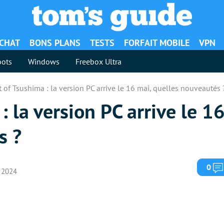
ACHAT
BONS PLANS
TESTS
FORFAIT MOBILE
VPN
ots
Windows
Freebox Ultra
 of Tsushima : la version PC arrive le 16 mai, quelles nouveautés 
 la version PC arrive le 16
s ?
0
s 2024