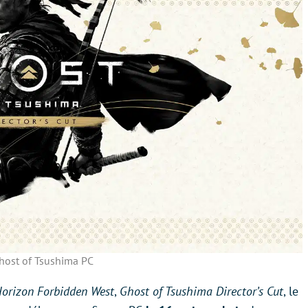
host of Tsushima PC
orizon Forbidden West
,
Ghost of Tsushima Director’s Cut
, le