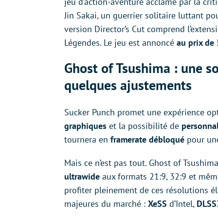
jeu d’action-aventure acclamé par la crit
Jin Sakai, un guerrier solitaire luttant p
version Director’s Cut comprend l’extensi
Légendes. Le jeu est annoncé
au prix de
Ghost of Tsushima : une so
quelques ajustements
Sucker Punch promet une expérience opt
graphiques
et la possibilité de
personnal
tournera en
framerate débloqué
pour une
Mais ce n’est pas tout. Ghost of Tsushim
ultrawide
aux formats 21:9, 32:9 et même
profiter pleinement de ces résolutions él
majeures du marché :
XeSS
d’Intel,
DLSS