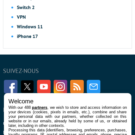
Switch 2
VPN
Windows 11
iPhone 17
SUIVEZ-NOUS
Facebook
Twitter
Youtube
Instagram
RSS
Newsletter
Welcome
With our 488
partners
, we wish to store and access information on
ENTREPRISE
À PROPOS
your devices (cookies, pixels in emails, etc.), combine and share
your personal data with our partners, whether collected on this
website or in our emails, already held by some of us, or obtained
Qui sommes nous
La rédaction
later, including in other contexts.
Processing this data (identifiers, browsing, preferences, purchases,
Mentions légales et CGU
Contact
loyalty programs, IP, postal addresses and emails, phone, precise