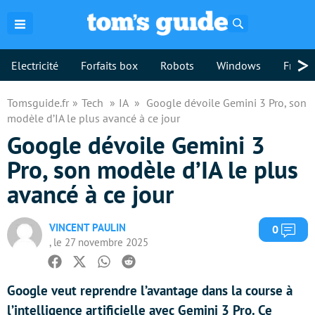
Rechercher
>
Electricité
Forfaits box
Robots
Windows
Freebo
Tomsguide.fr
Tech
IA
Google dévoile Gemini 3 Pro, son
modèle d’IA le plus avancé à ce jour
Google dévoile Gemini 3
Pro, son modèle d’IA le plus
avancé à ce jour
VINCENT PAULIN
Com
0
, le 27 novembre 2025
Facebook
Twitter
Whatsapp
Reddit
Google veut reprendre l’avantage dans la course à
l’intelligence artificielle avec Gemini 3 Pro. Ce