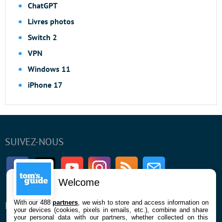
ChatGPT
Livres photos
Switch 2
VPN
Windows 11
iPhone 17
SUIVEZ-NOUS
Facebook
Twitter
Youtube
Instagram
RSS
Newsletter
Welcome
With our 488
partners
, we wish to store and access information on
ENTREPRISE
À PROPOS
your devices (cookies, pixels in emails, etc.), combine and share
your personal data with our partners, whether collected on this