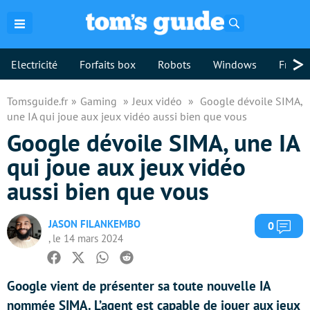
Rechercher
>
Electricité
Forfaits box
Robots
Windows
Freebo
Tomsguide.fr
Gaming
Jeux vidéo
Google dévoile SIMA,
une IA qui joue aux jeux vidéo aussi bien que vous
Google dévoile SIMA, une IA
qui joue aux jeux vidéo
aussi bien que vous
JASON FILANKEMBO
Com
0
, le 14 mars 2024
Facebook
Twitter
Whatsapp
Reddit
Google vient de présenter sa toute nouvelle IA
nommée SIMA. L’agent est capable de jouer aux jeux