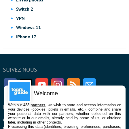
Switch 2
VPN
Windows 11
iPhone 17
SUIVEZ-NOUS
Facebook
Twitter
Youtube
Instagram
RSS
Newsletter
Welcome
With our 488
partners
, we wish to store and access information on
ENTREPRISE
À PROPOS
your devices (cookies, pixels in emails, etc.), combine and share
your personal data with our partners, whether collected on this
website or in our emails, already held by some of us, or obtained
Qui sommes nous
La rédaction
later, including in other contexts.
Processing this data (identifiers, browsing, preferences, purchases,
Mentions légales et CGU
Contact