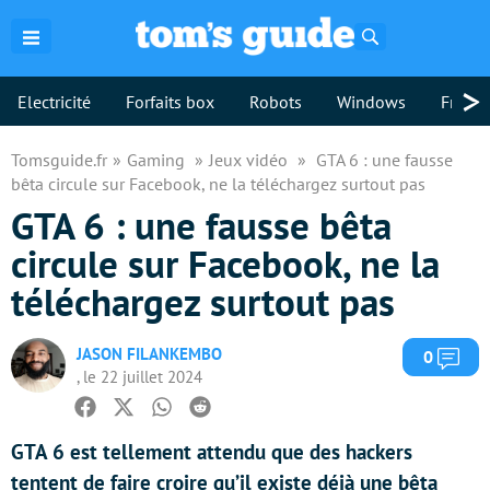
Rechercher
>
Electricité
Forfaits box
Robots
Windows
Freebo
Tomsguide.fr
Gaming
Jeux vidéo
GTA 6 : une fausse
bêta circule sur Facebook, ne la téléchargez surtout pas
GTA 6 : une fausse bêta
circule sur Facebook, ne la
téléchargez surtout pas
JASON FILANKEMBO
Com
0
, le 22 juillet 2024
Facebook
Twitter
Whatsapp
Reddit
GTA 6 est tellement attendu que des hackers
tentent de faire croire qu’il existe déjà une bêta