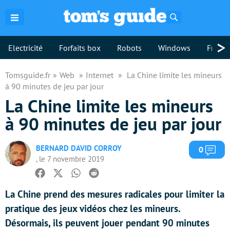
Rechercher
>
Electricité
Forfaits box
Robots
Windows
Freebo
Tomsguide.fr
Web
Internet
La Chine limite les mineurs
à 90 minutes de jeu par jour
La Chine limite les mineurs
à 90 minutes de jeu par jour
BERNARD DAVID CORROY
Com
0
, le 7 novembre 2019
Facebook
Twitter
Whatsapp
Reddit
La Chine prend des mesures radicales pour limiter la
pratique des jeux vidéos chez les mineurs.
Désormais, ils peuvent jouer pendant 90 minutes