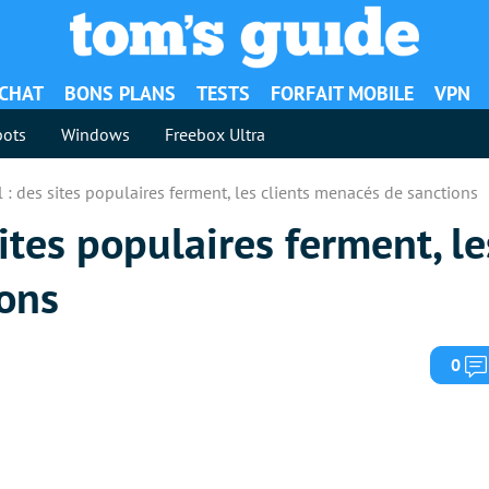
ACHAT
BONS PLANS
TESTS
FORFAIT MOBILE
VPN
ots
Windows
Freebox Ultra
l : des sites populaires ferment, les clients menacés de sanctions
sites populaires ferment, le
ons
0