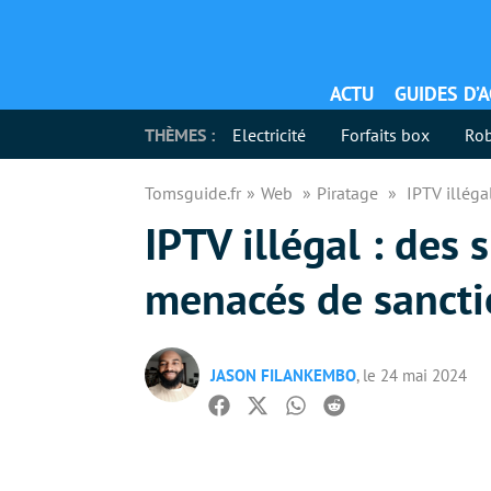
ACTU
GUIDES D’
THÈMES :
Electricité
Forfaits box
Rob
Tomsguide.fr
Web
Piratage
IPTV illéga
IPTV illégal : des 
menacés de sancti
JASON FILANKEMBO
, le 24 mai 2024
Facebook
Twitter
Whatsapp
Reddit