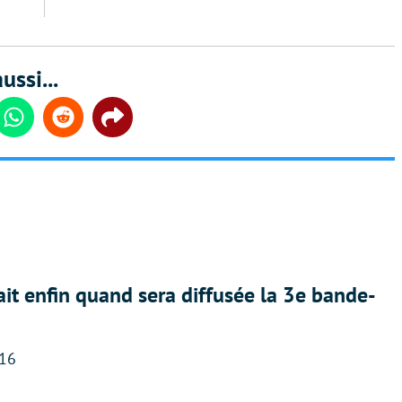
ussi...
din
Whatsapp
Reddit
Share
ait enfin quand sera diffusée la 3e bande-
:16