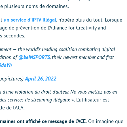
 de plusieurs noms de domaines.
it
un service d’IPTV illégal
, n’opère plus du tout.
Lorsque
age de prévention de l’Alliance for Creativity and
s secondes.
inment — the world’s leading coalition combating digital
dition of
@beINSPORTS
, their newest member and first
0doYh
onpictures)
April 26, 2022
n d’une violation du droit d’auteur. Ne vous mettez pas en
des services de streaming illégaux
». L’utilisateur est
le de l’ACA.
maines ont affiché ce message de l’ACE.
On imagine que