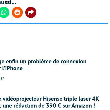
ussi...
din
Whatsapp
Reddit
Share
ige enfin un problème de connexion
r l’iPhone
:07
e vidéoprojecteur Hisense triple laser 4K
ec une rédaction de 390 € sur Amazon !