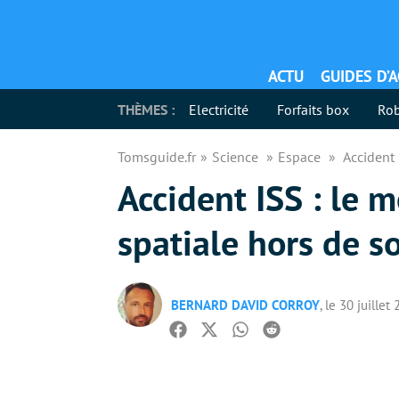
ACTU
GUIDES D’
THÈMES :
Electricité
Forfaits box
Rob
Tomsguide.fr
Science
Espace
Accident 
Accident ISS : le 
spatiale hors de s
BERNARD DAVID CORROY
, le 30 juillet
Facebook
Twitter
Whatsapp
Reddit