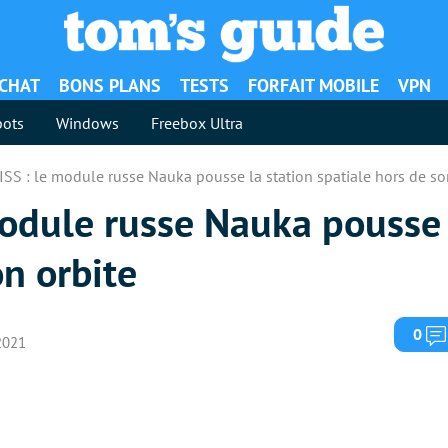
ACHAT
BONS PLANS
TESTS
FORFAIT MOBILE
VPN
ots
Windows
Freebox Ultra
ISS : le module russe Nauka pousse la station spatiale hors de so
module russe Nauka pousse 
on orbite
0
 2021