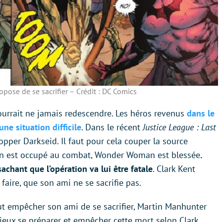
pose de se sacrifier – Crédit : DC Comics
urrait ne jamais redescendre. Les héros revenus
dans le
e situation difficile
. Dans le récent
Justice League : Last
opper Darkseid. Il faut pour cela couper la source
an est occupé au combat, Wonder Woman est blessée
.
chant que l’opération va lui être fatale
. Clark Kent
faire, que son ami ne se sacrifie pas.
ut empêcher son ami de se sacrifier, Martin Manhunter
mieux se préparer et empêcher cette mort selon Clark