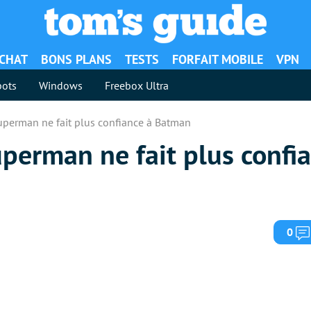
ACHAT
BONS PLANS
TESTS
FORFAIT MOBILE
VPN
ots
Windows
Freebox Ultra
Superman ne fait plus confiance à Batman
uperman ne fait plus confi
0