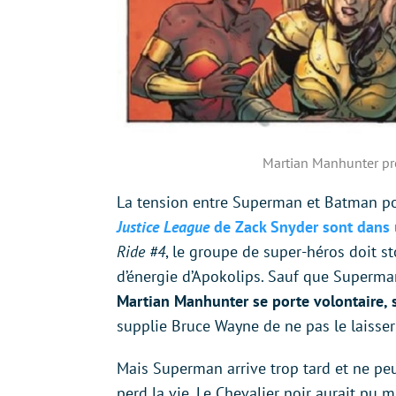
Martian Manhunter pro
La tension entre Superman et Batman po
Justice League
de Zack Snyder sont dans un
Ride #4
, le groupe de super-héros doit st
d’énergie d’Apokolips. Sauf que Superm
Martian Manhunter se porte volontaire, sa
supplie Bruce Wayne de ne pas le laisser 
Mais Superman arrive trop tard et ne pe
perd la vie. Le Chevalier noir aurait pu 