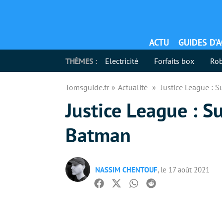
ACTU
GUIDES D’
THÈMES :
Electricité
Forfaits box
Rob
Tomsguide.fr
Actualité
Justice League : 
Justice League : S
Batman
NASSIM CHENTOUF
, le 17 août 2021
Facebook
Twitter
Whatsapp
Reddit