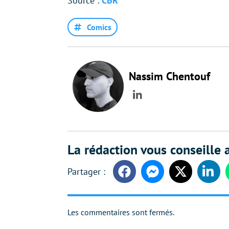
Source :
CBR
Comics
Nassim Chentouf
LinkedIn
La rédaction vous conseille a
Facebook
Messenger
Twitter
Linke
Les commentaires sont fermés.