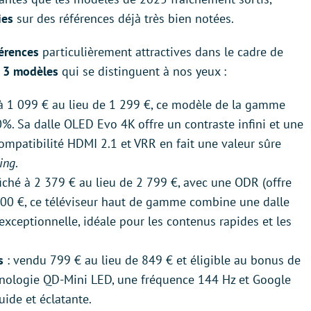
ies
sur des références déjà très bien notées.
férences
particulièrement attractives
dans le cadre de
s
3 modèles
qui se distinguent à nos yeux :
à 1 099 € au lieu de 1 299 €, ce modèle de la gamme
%. Sa dalle OLED Evo 4K offre un contraste infini et une
compatibilité HDMI 2.1 et VRR en fait une valeur sûre
ing
.
fiché à 2 379 € au lieu de 2 799 €, avec une ODR (offre
500 €, ce téléviseur haut de gamme combine une dalle
xceptionnelle, idéale pour les contenus rapides et les
s
: vendu 799 € au lieu de 849 € et éligible au bonus de
chnologie QD-Mini LED, une fréquence 144 Hz et Google
uide et éclatante.