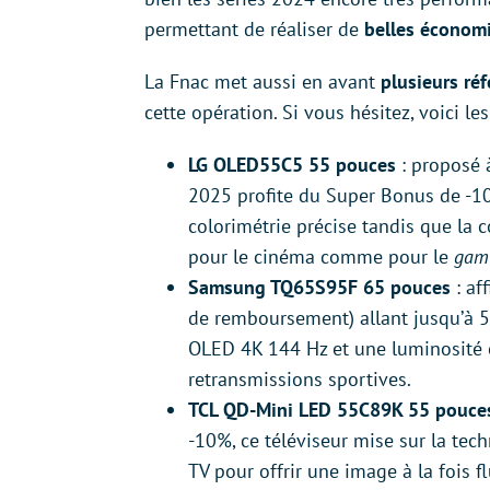
permettant de réaliser de
belles économ
La Fnac met aussi en avant
plusieurs ré
cette opération. Si vous hésitez, voici le
LG OLED55C5 55 pouces
: proposé 
2025 profite du Super Bonus de -10
colorimétrie précise tandis que la 
pour le cinéma comme pour le
gam
Samsung TQ65S95F 65 pouces
: af
de remboursement) allant jusqu’à 
OLED 4K 144 Hz et une luminosité e
retransmissions sportives.
TCL QD-Mini LED 55C89K 55 pouce
-10%, ce téléviseur mise sur la te
TV pour offrir une image à la fois fl