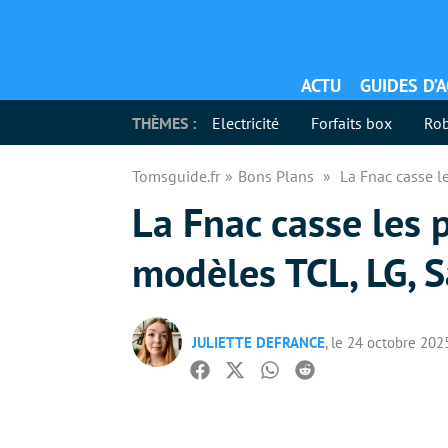
ACTU
GUIDES D’
THÈMES :
Electricité
Forfaits box
Rob
Tomsguide.fr
Bons Plans
La Fnac casse le
La Fnac casse les p
modèles TCL, LG, S
JULIETTE DEFRANCE
, le 24 octobre 202
Facebook
Twitter
Whatsapp
Reddit