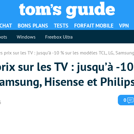
ACHAT
BONS PLANS
TESTS
FORFAIT MOBILE
VPN
ots
Windows
Freebox Ultra
s prix sur les TV : jusqu’à -10 % sur les modèles TCL, LG, Samsung
rix sur les TV : jusqu’à -1
amsung, Hisense et Philip
0
5