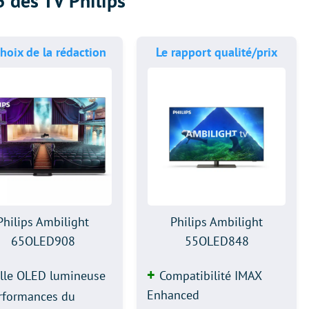
3 des TV Philips
choix de la rédaction
Le rapport qualité/prix
Philips Ambilight
Philips Ambilight
65OLED908
55OLED848
lle OLED lumineuse
Compatibilité IMAX
Enhanced
rformances du