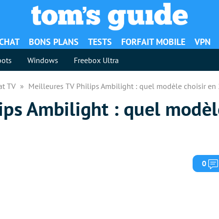
ACHAT
BONS PLANS
TESTS
FORFAIT MOBILE
VPN
ots
Windows
Freebox Ultra
at TV
Meilleures TV Philips Ambilight : quel modèle choisir en
ips Ambilight : quel modèl
0