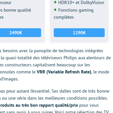
esseur
HDR10+ et DolbyVision
ès bonne qualité
Fonctions gaming
re
complètes
2490€
1290€
es besoins avec la panoplie de technologies intégrées
la quasi-totalité des téléviseurs Philips aux alentours de
es constructeurs capitalisent beaucoup sur les
 consoles comme le
VRR (Variable Refresh Rate)
, le mode
 d’images.
pas pour autant l’essentiel. Ses dalles sont de très bonne
m ou une série dans les meilleures conditions possibles.
roduits au très bon rapport qualité/prix
pour vous
t sans avoir à vous ruiner. Voici notre sélection des TV