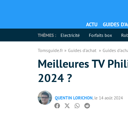
ACTU
GUIDES D’
THÈMES :
Electricité
Forfaits box
Rob
Tomsguide.fr
Guides d'achat
Guides d'ach
Meilleures TV Phil
2024 ?
QUENTIN LORICHON
, le 14 août 2024
Facebook
Twitter
Whatsapp
Reddit