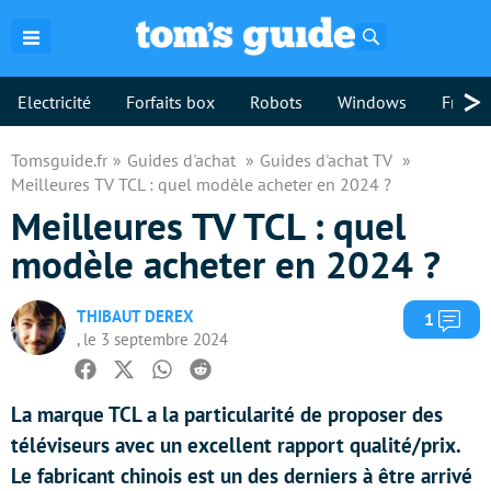
Rechercher
>
Electricité
Forfaits box
Robots
Windows
Freebo
Tomsguide.fr
Guides d'achat
Guides d'achat TV
Meilleures TV TCL : quel modèle acheter en 2024 ?
Meilleures TV TCL : quel
modèle acheter en 2024 ?
THIBAUT DEREX
Com
1
, le 3 septembre 2024
Facebook
Twitter
Whatsapp
Reddit
La marque TCL a la particularité de proposer des
téléviseurs avec un excellent rapport qualité/prix.
Le fabricant chinois est un des derniers à être arrivé