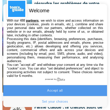
résoudre les problèmes de votre
smartphone
Welcome
6 août 2026 10:48
With our 488
partners
, we wish to store and access information on
your devices (cookies, pixels in emails, etc.), combine and share
your personal data with our partners, whether collected on this
Steam : cet action-RPG culte à 20 €
website or in our emails, already held by some of us, or obtained
later, including in other contexts.
vient de passer à 0 €, mais ça ne
Processing this data (identifiers, browsing, preferences, purchases,
loyalty programs, IP, postal addresses and emails, phone, precise
durera pas
geolocation, etc.) allows developing and offering you services,
content, commercial offers and ads across your devices and
6 août 2026 08:34
screens (including by email, post, SMS, phone, audio, and video),
personalising them, measuring their performance, and analysing
audiences.
Bon plan aspirateur robot : le
You can "accept all" and withdraw your consent at any time via the
"cookie" icon
. You can also "set detailed preferences" and object to
Roborock Qrevo Curv 2 Pro et sa
processing activities not subject to consent. These choices remain
valid for 6 months.
station multifonction profite de 400
powered by
€ de remise sur Amazon !
Accept all
5 août 2026 18:00
Set your choices
Panne Claude : le chatbot subit de