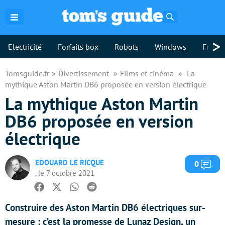
Rechercher
>
Electricité
Forfaits box
Robots
Windows
Freebo
Tomsguide.fr
Divertissement
Films et cinéma
La
mythique Aston Martin DB6 proposée en version électrique
La mythique Aston Martin
DB6 proposée en version
électrique
EDOUARD LE RICQUE
Com
0
, le 7 octobre 2021
Facebook
Twitter
Whatsapp
Reddit
Construire des Aston Martin DB6 électriques sur-
mesure : c’est la promesse de Lunaz Design, un