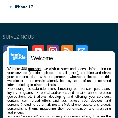
iPhone 17
SUIVEZ-NOUS
Facebook
Twitter
Youtube
Instagram
RSS
Newsletter
Welcome
With our 488
partners
, we wish to store and access information on
ENTREPRISE
À PROPOS
your devices (cookies, pixels in emails, etc.), combine and share
your personal data with our partners, whether collected on this
website or in our emails, already held by some of us, or obtained
Qui sommes nous
La rédaction
later, including in other contexts.
Processing this data (identifiers, browsing, preferences, purchases,
Mentions légales et CGU
Contact
loyalty programs, IP, postal addresses and emails, phone, precise
geolocation, etc.) allows developing and offering you services,
Confidentialité et Cookies
content, commercial offers and ads across your devices and
screens (including by email, post, SMS, phone, audio, and video),
Préférences cookies
personalising them, measuring their performance, and analysing
audiences.
You can "accept all" and withdraw your consent at any time via the