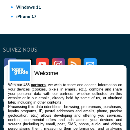
Windows 11
iPhone 17
SUIVEZ-NOUS
Facebook
Twitter
Youtube
Instagram
RSS
Newsletter
Welcome
With our 488
partners
, we wish to store and access information on
ENTREPRISE
À PROPOS
your devices (cookies, pixels in emails, etc.), combine and share
your personal data with our partners, whether collected on this
website or in our emails, already held by some of us, or obtained
Qui sommes nous
La rédaction
later, including in other contexts.
Processing this data (identifiers, browsing, preferences, purchases,
Mentions légales et CGU
Contact
loyalty programs, IP, postal addresses and emails, phone, precise
geolocation, etc.) allows developing and offering you services,
Confidentialité et Cookies
content, commercial offers and ads across your devices and
screens (including by email, post, SMS, phone, audio, and video),
Préférences cookies
personalising them, measuring their performance, and analysing