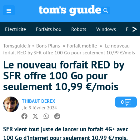
Rechercher
>
Electricité
Forfaits box
Robots
Windows
Freebo
Tomsguide.fr
Bons Plans
Forfait mobile
Le nouveau
forfait RED by SFR offre 100 Go pour seulement 10,99 €/mois
Le nouveau forfait RED by
SFR offre 100 Go pour
seulement 10,99 €/mois
THIBAUT DEREX
Com
0
, le 9 février 2024
Facebook
Twitter
Whatsapp
Reddit
SFR vient tout juste de lancer un forfait 4G+ avec
100 Go d’Internet pour seulement 10,99 €/mois.