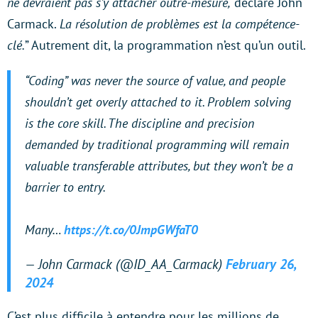
ne devraient pas s’y attacher outre-mesure,
déclare John
Carmack.
La résolution de problèmes est la compétence-
clé.
” Autrement dit, la programmation n’est qu’un outil.
“Coding” was never the source of value, and people
shouldn’t get overly attached to it. Problem solving
is the core skill. The discipline and precision
demanded by traditional programming will remain
valuable transferable attributes, but they won’t be a
barrier to entry.
Many…
https://t.co/0JmpGWfaT0
— John Carmack (@ID_AA_Carmack)
February 26,
2024
C’est plus difficile à entendre pour les millions de