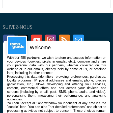
SUIVEZ-NOUS
Facebook
Twitter
Youtube
Instagram
RSS
Newsletter
Welcome
With our 488
partners
, we wish to store and access information on
ENTREPRISE
À PROPOS
your devices (cookies, pixels in emails, etc.), combine and share
your personal data with our partners, whether collected on this
website or in our emails, already held by some of us, or obtained
Qui sommes nous
La rédaction
later, including in other contexts.
Processing this data (identifiers, browsing, preferences, purchases,
Mentions légales et CGU
Contact
loyalty programs, IP, postal addresses and emails, phone, precise
geolocation, etc.) allows developing and offering you services,
Confidentialité et Cookies
content, commercial offers and ads across your devices and
screens (including by email, post, SMS, phone, audio, and video),
Préférences cookies
personalising them, measuring their performance, and analysing
audiences.
You can "accept all" and withdraw your consent at any time via the
"cookie" icon
. You can also "set detailed preferences" and object to
processing activities not subject to consent. These choices remain