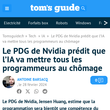
Rechercher
>
Electricité
Forfaits box
Robots
Windows
Freebo
Tomsguide.fr
Tech
IA
Le PDG de Nvidia prédit que l’IA
va mettre tous les programmeurs au chômage
Le PDG de Nvidia prédit que
l’IA va mettre tous les
programmeurs au chômage
ANTOINE BARSACQ
Com
0
, le 28 février 2024
Facebook
Twitter
Whatsapp
Reddit
Le PDG de Nvidia, Jensen Huang, estime que la
programmation sera bientôt une compétence du