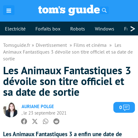
Rechercher
>
Electricité
Forfaits box
Robots
Windows
Freebo
Tomsguide.fr
Divertissement
Films et cinéma
Les
Animaux Fantastiques 3 dévoile son titre officiel et sa date de
sortie
Les Animaux Fantastiques 3
dévoile son titre officiel et
sa date de sortie
AURIANE POLGE
Com
0
, le 23 septembre 2021
Facebook
Twitter
Whatsapp
Reddit
Les Animaux Fantastiques 3 a enfin une date de