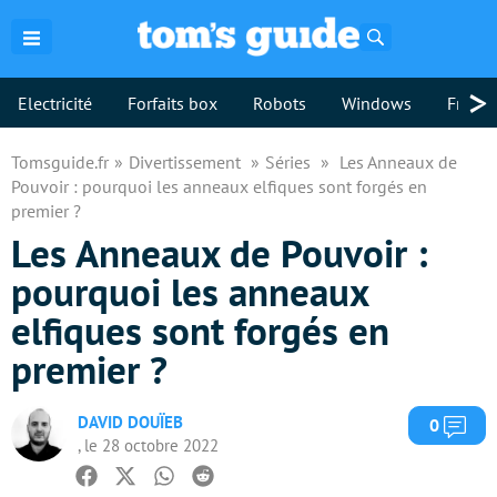
Rechercher
>
Electricité
Forfaits box
Robots
Windows
Freebo
Tomsguide.fr
Divertissement
Séries
Les Anneaux de
Pouvoir : pourquoi les anneaux elfiques sont forgés en
premier ?
Les Anneaux de Pouvoir :
pourquoi les anneaux
elfiques sont forgés en
premier ?
DAVID DOUÏEB
Com
0
, le 28 octobre 2022
Facebook
Twitter
Whatsapp
Reddit