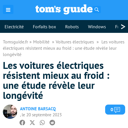
Rechercher
>
Electricité
Forfaits box
Robots
Windows
Freebo
Tomsguide.fr
Mobilité
Voitures électriques
Les voitures
électriques résistent mieux au froid : une étude révèle leur
longévité
Les voitures électriques
résistent mieux au froid :
une étude révèle leur
longévité
ANTOINE BARSACQ
Com
0
, le 20 septembre 2023
Facebook
Twitter
Whatsapp
Reddit