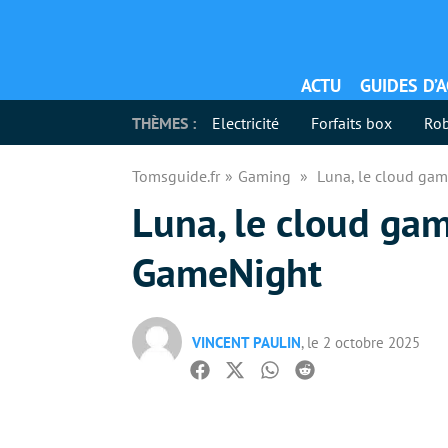
ACTU
GUIDES D’
THÈMES :
Electricité
Forfaits box
Rob
Tomsguide.fr
Gaming
Luna, le cloud ga
Luna, le cloud ga
GameNight
VINCENT PAULIN
, le 2 octobre 2025
Facebook
Twitter
Whatsapp
Reddit