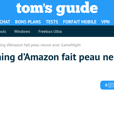
ACHAT
BONS PLANS
TESTS
FORFAIT MOBILE
VPN
ots
Windows
Freebox Ultra
ming d’Amazon fait peau neuve avec GameNight
ming d’Amazon fait peau n
0