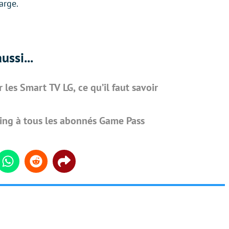
arge.
ussi...
les Smart TV LG, ce qu’il faut savoir
ing à tous les abonnés Game Pass
din
Whatsapp
Reddit
Share