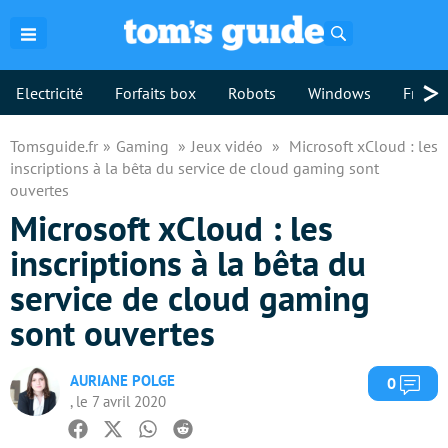
Rechercher
>
Electricité
Forfaits box
Robots
Windows
Freebo
Tomsguide.fr
Gaming
Jeux vidéo
Microsoft xCloud : les
inscriptions à la bêta du service de cloud gaming sont
ouvertes
Microsoft xCloud : les
inscriptions à la bêta du
service de cloud gaming
sont ouvertes
AURIANE POLGE
Com
0
, le 7 avril 2020
Facebook
Twitter
Whatsapp
Reddit