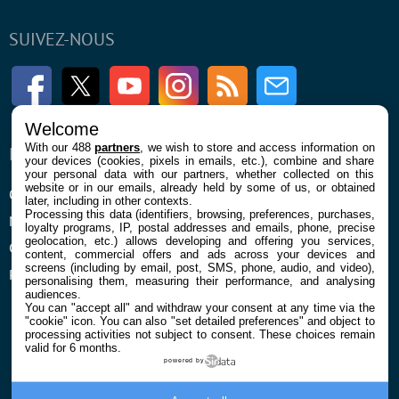
SUIVEZ-NOUS
Facebook
Twitter
Youtube
Instagram
RSS
Newsletter
Welcome
With our 488
partners
, we wish to store and access information on
ENTREPRISE
À PROPOS
your devices (cookies, pixels in emails, etc.), combine and share
your personal data with our partners, whether collected on this
website or in our emails, already held by some of us, or obtained
Qui sommes nous
La rédaction
later, including in other contexts.
Processing this data (identifiers, browsing, preferences, purchases,
Mentions légales et CGU
Contact
loyalty programs, IP, postal addresses and emails, phone, precise
geolocation, etc.) allows developing and offering you services,
Confidentialité et Cookies
content, commercial offers and ads across your devices and
screens (including by email, post, SMS, phone, audio, and video),
Préférences cookies
personalising them, measuring their performance, and analysing
audiences.
You can "accept all" and withdraw your consent at any time via the
"cookie" icon
. You can also "set detailed preferences" and object to
processing activities not subject to consent. These choices remain
valid for 6 months.
powered by
© 2026 Galaxie Media Tous droits réservés