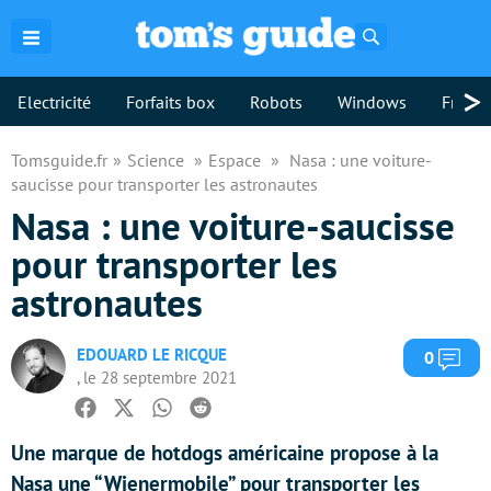
Rechercher
>
Electricité
Forfaits box
Robots
Windows
Freebo
Tomsguide.fr
Science
Espace
Nasa : une voiture-
saucisse pour transporter les astronautes
Nasa : une voiture-saucisse
pour transporter les
astronautes
EDOUARD LE RICQUE
Com
0
, le 28 septembre 2021
Facebook
Twitter
Whatsapp
Reddit
Une marque de hotdogs américaine propose à la
Nasa une “Wienermobile” pour transporter les