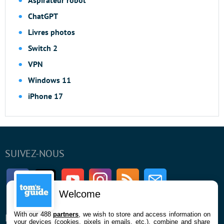
ChatGPT
Livres photos
Switch 2
VPN
Windows 11
iPhone 17
SUIVEZ-NOUS
Facebook
Twitter
Youtube
Instagram
RSS
Newsletter
Welcome
With our 488
partners
, we wish to store and access information on
ENTREPRISE
À PROPOS
your devices (cookies, pixels in emails, etc.), combine and share