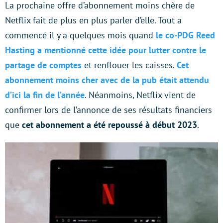
La prochaine offre d’abonnement moins chère de
Netflix fait de plus en plus parler d’elle. Tout a
commencé il y a quelques mois quand
le co-PDG Reed
Hasting a mentionné cette idée pour lutter contre le
partage de comptes
et renflouer les caisses.
Cet
abonnement moins cher avec de la pub était attendu
d’ici la fin de l’année
. Néanmoins, Netflix vient de
confirmer lors de l’annonce de ses résultats financiers
que
cet abonnement a été repoussé à début 2023
.