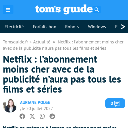
Rechercher
>
Electricité
Forfaits box
Robots
Windows
Freebo
Tomsguide.fr
Actualité
Netflix : l’abonnement moins cher
avec de la publicité n’aura pas tous les films et séries
Netflix : l’abonnement
moins cher avec de la
publicité n’aura pas tous les
films et séries
AURIANE POLGE
Com
0
, le 20 juillet 2022
Facebook
Twitter
Whatsapp
Reddit