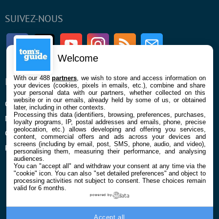
SUIVEZ-NOUS
Facebook
Twitter
Youtube
Instagram
RSS
Newsletter
Welcome
With our 488
partners
, we wish to store and access information on
ENTREPRISE
À PROPOS
your devices (cookies, pixels in emails, etc.), combine and share
your personal data with our partners, whether collected on this
website or in our emails, already held by some of us, or obtained
Qui sommes nous
La rédaction
later, including in other contexts.
Processing this data (identifiers, browsing, preferences, purchases,
Mentions légales et CGU
Contact
loyalty programs, IP, postal addresses and emails, phone, precise
geolocation, etc.) allows developing and offering you services,
Confidentialité et Cookies
content, commercial offers and ads across your devices and
screens (including by email, post, SMS, phone, audio, and video),
Préférences cookies
personalising them, measuring their performance, and analysing
audiences.
You can "accept all" and withdraw your consent at any time via the
"cookie" icon
. You can also "set detailed preferences" and object to
processing activities not subject to consent. These choices remain
valid for 6 months.
powered by
© 2026 Galaxie Media Tous droits réservés
Accept all