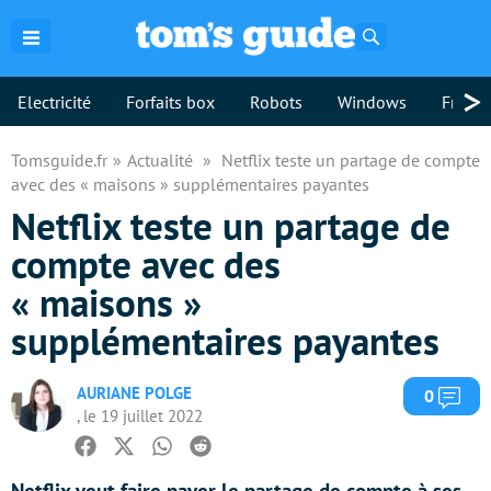
Rechercher
>
Electricité
Forfaits box
Robots
Windows
Freebo
Tomsguide.fr
Actualité
Netflix teste un partage de compte
avec des « maisons » supplémentaires payantes
Netflix teste un partage de
compte avec des
« maisons »
supplémentaires payantes
AURIANE POLGE
Com
0
, le 19 juillet 2022
Facebook
Twitter
Whatsapp
Reddit