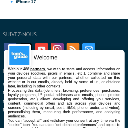
iPhone 17
SUIVEZ-NOUS
Facebook
Twitter
Youtube
Instagram
RSS
Newsletter
Welcome
With our 488
partners
, we wish to store and access information on
ENTREPRISE
À PROPOS
your devices (cookies, pixels in emails, etc.), combine and share
your personal data with our partners, whether collected on this
website or in our emails, already held by some of us, or obtained
Qui sommes nous
La rédaction
later, including in other contexts.
Processing this data (identifiers, browsing, preferences, purchases,
Mentions légales et CGU
Contact
loyalty programs, IP, postal addresses and emails, phone, precise
geolocation, etc.) allows developing and offering you services,
Confidentialité et Cookies
content, commercial offers and ads across your devices and
screens (including by email, post, SMS, phone, audio, and video),
Préférences cookies
personalising them, measuring their performance, and analysing
audiences.
You can "accept all" and withdraw your consent at any time via the
"cookie" icon
. You can also "set detailed preferences" and object to