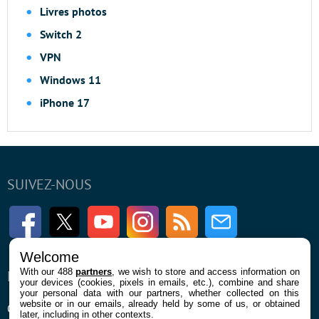
Livres photos
Switch 2
VPN
Windows 11
iPhone 17
SUIVEZ-NOUS
Facebook
Twitter
Youtube
Instagram
RSS
Newsletter
Welcome
With our 488
partners
, we wish to store and access information on
ENTREPRISE
À PROPOS
your devices (cookies, pixels in emails, etc.), combine and share
your personal data with our partners, whether collected on this
website or in our emails, already held by some of us, or obtained
Qui sommes nous
La rédaction
later, including in other contexts.