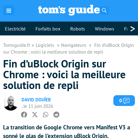
Rechercher
>
Electricité
Forfaits box
Robots
Windows
Freebo
Tomsguide.fr
Logiciels
Navigateurs
Fin d’uBlock Origin
sur Chrome : voici la meilleure solution de repli
Fin d’uBlock Origin sur
Chrome : voici la meilleure
solution de repli
DAVID DOUÏEB
Com
0
, le 11 juin 2026
Facebook
Twitter
Whatsapp
Reddit
La transition de Google Chrome vers Manifest V3 a
sonné le glas de l’extension uBlock Origin.