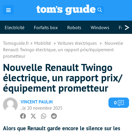
Rechercher
>
Electricité
Forfaits box
Robots
Windows
Freebo
Tomsguide.fr
Mobilité
Voitures électriques
Nouvelle
Renault Twingo électrique, un rapport prix/équipement
prometteur
Nouvelle Renault Twingo
électrique, un rapport prix/
équipement prometteur
VINCENT PAULIN
Com
0
, le 20 novembre 2025
Facebook
Twitter
Whatsapp
Reddit
Alors que Renault garde encore le silence sur les