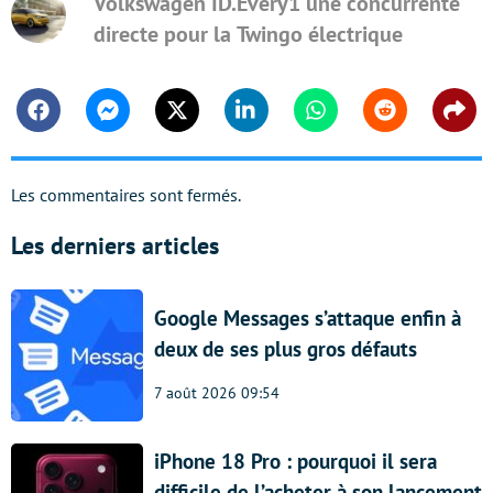
Volkswagen ID.Every1 une concurrente
directe pour la Twingo électrique
Facebook
Messenger
Twitter
Linkedin
Whatsapp
Reddit
Shar
Les commentaires sont fermés.
Les derniers articles
Google Messages s’attaque enfin à
deux de ses plus gros défauts
7 août 2026 09:54
iPhone 18 Pro : pourquoi il sera
difficile de l’acheter à son lancement