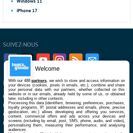
Windows 11
iPhone 17
SUIVEZ-NOUS
Facebook
Twitter
Youtube
Instagram
RSS
Newsletter
Welcome
With our 488
partners
, we wish to store and access information on
ENTREPRISE
À PROPOS
your devices (cookies, pixels in emails, etc.), combine and share
your personal data with our partners, whether collected on this
website or in our emails, already held by some of us, or obtained
Qui sommes nous
La rédaction
later, including in other contexts.
Processing this data (identifiers, browsing, preferences, purchases,
Mentions légales et CGU
Contact
loyalty programs, IP, postal addresses and emails, phone, precise
geolocation, etc.) allows developing and offering you services,
Confidentialité et Cookies
content, commercial offers and ads across your devices and
screens (including by email, post, SMS, phone, audio, and video),
Préférences cookies
personalising them, measuring their performance, and analysing
audiences.