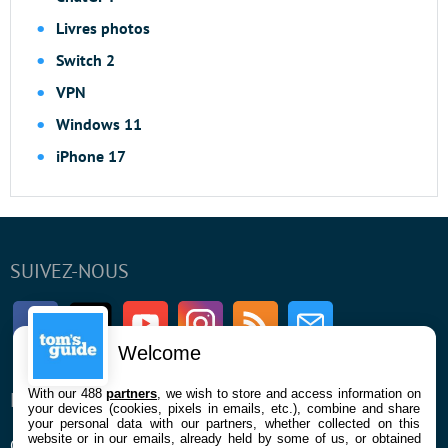
Livres photos
Switch 2
VPN
Windows 11
iPhone 17
SUIVEZ-NOUS
Facebook
Twitter
Youtube
Instagram
RSS
Newsletter
Welcome
With our 488
partners
, we wish to store and access information on
ENTREPRISE
À PROPOS
your devices (cookies, pixels in emails, etc.), combine and share
your personal data with our partners, whether collected on this
website or in our emails, already held by some of us, or obtained
Qui sommes nous
La rédaction