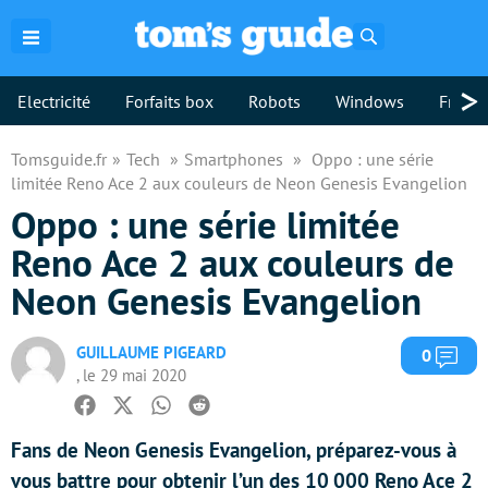
Rechercher
>
Electricité
Forfaits box
Robots
Windows
Freebo
Tomsguide.fr
Tech
Smartphones
Oppo : une série
limitée Reno Ace 2 aux couleurs de Neon Genesis Evangelion
Oppo : une série limitée
Reno Ace 2 aux couleurs de
Neon Genesis Evangelion
GUILLAUME PIGEARD
Com
0
, le 29 mai 2020
Facebook
Twitter
Whatsapp
Reddit
Fans de Neon Genesis Evangelion, préparez-vous à
vous battre pour obtenir l’un des 10 000 Reno Ace 2