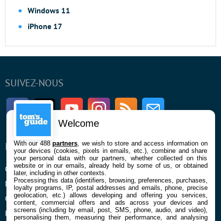
Windows 11
iPhone 17
SUIVEZ-NOUS
Facebook
Twitter
Youtube
Instagram
RSS
Newsletter
Welcome
With our 488
partners
, we wish to store and access information on
ENTREPRISE
À PROPOS
your devices (cookies, pixels in emails, etc.), combine and share
your personal data with our partners, whether collected on this
website or in our emails, already held by some of us, or obtained
Qui sommes nous
La rédaction
later, including in other contexts.
Processing this data (identifiers, browsing, preferences, purchases,
Mentions légales et CGU
Contact
loyalty programs, IP, postal addresses and emails, phone, precise
geolocation, etc.) allows developing and offering you services,
Confidentialité et Cookies
content, commercial offers and ads across your devices and
screens (including by email, post, SMS, phone, audio, and video),
Préférences cookies
personalising them, measuring their performance, and analysing