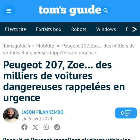
Rechercher
>
Electricité
Forfaits box
Robots
Windows
Freebo
Tomsguide.fr
Mobilité
Peugeot 207, Zoe… des milliers de
voitures dangereuses rappelées en urgence
Peugeot 207, Zoe… des
milliers de voitures
dangereuses rappelées en
urgence
JASON FILANKEMBO
Com
0
, le 5 avril 2024
Facebook
Twitter
Whatsapp
Reddit