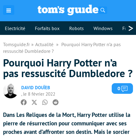
Rechercher
>
Electricité
Forfaits box
Robots
Windows
Freebo
Tomsguide.fr
Actualité
Pourquoi Harry Potter n’a pas
ressuscité Dumbledore ?
Pourquoi Harry Potter n’a
pas ressuscité Dumbledore ?
DAVID DOUÏEB
Com
0
, le 8 février 2022
Facebook
Twitter
Whatsapp
Reddit
Dans Les Reliques de la Mort, Harry Potter utilise la
pierre de résurrection pour communiquer avec ses
proches avant d’affronter son destin. Mais le sorcier