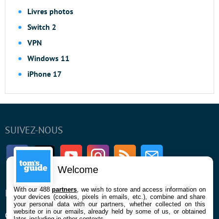
Livres photos
Switch 2
VPN
Windows 11
iPhone 17
SUIVEZ-NOUS
Facebook
Twitter
Youtube
Instagram
RSS
Newsletter
Welcome
With our 488
partners
, we wish to store and access information on
ENTREPRISE
À PROPOS
your devices (cookies, pixels in emails, etc.), combine and share
your personal data with our partners, whether collected on this
website or in our emails, already held by some of us, or obtained
Qui sommes nous
La rédaction
later, including in other contexts.