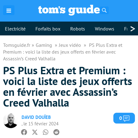
Rechercher
>
Electricité
Forfaits box
Robots
Windows
Freebo
Tomsguide.fr
Gaming
Jeux vidéo
PS Plus Extra et
Premium : voici la liste des jeux offerts en février avec
Assassin’s Creed Valhalla
PS Plus Extra et Premium :
voici la liste des jeux offerts
en février avec Assassin’s
Creed Valhalla
DAVID DOUÏEB
Com
0
, le 15 février 2024
Facebook
Twitter
Whatsapp
Reddit