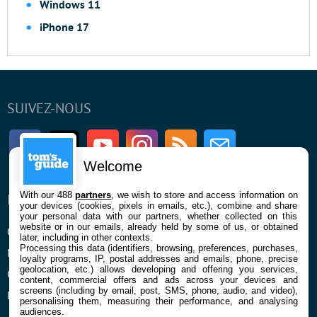
Windows 11
iPhone 17
SUIVEZ-NOUS
Facebook
Twitter
Youtube
Instagram
RSS
Newsletter
Welcome
With our 488
partners
, we wish to store and access information on
ENTREPRISE
À PROPOS
your devices (cookies, pixels in emails, etc.), combine and share
your personal data with our partners, whether collected on this
website or in our emails, already held by some of us, or obtained
Qui sommes nous
La rédaction
later, including in other contexts.
Processing this data (identifiers, browsing, preferences, purchases,
Mentions légales et CGU
Contact
loyalty programs, IP, postal addresses and emails, phone, precise
geolocation, etc.) allows developing and offering you services,
Confidentialité et Cookies
content, commercial offers and ads across your devices and
screens (including by email, post, SMS, phone, audio, and video),
Préférences cookies
personalising them, measuring their performance, and analysing
audiences.