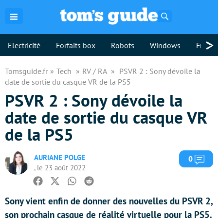
Rechercher
>
Electricité
Forfaits box
Robots
Windows
Freebo
Tomsguide.fr
Tech
RV / RA
PSVR 2 : Sony dévoile la
date de sortie du casque VR de la PS5
PSVR 2 : Sony dévoile la
date de sortie du casque VR
de la PS5
AURIANE POLGE
Com
0
, le 23 août 2022
Facebook
Twitter
Whatsapp
Reddit
Sony vient enfin de donner des nouvelles du PSVR 2,
son prochain casque de réalité virtuelle pour la PS5.