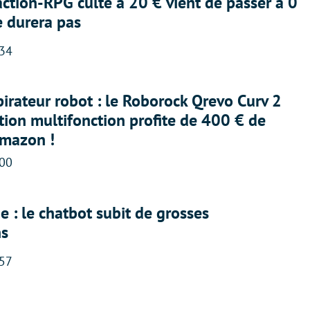
action-RPG culte à 20 € vient de passer à 0
e durera pas
:34
irateur robot : le Roborock Qrevo Curv 2
ation multifonction profite de 400 € de
Amazon !
:00
 : le chatbot subit de grosses
ns
:57