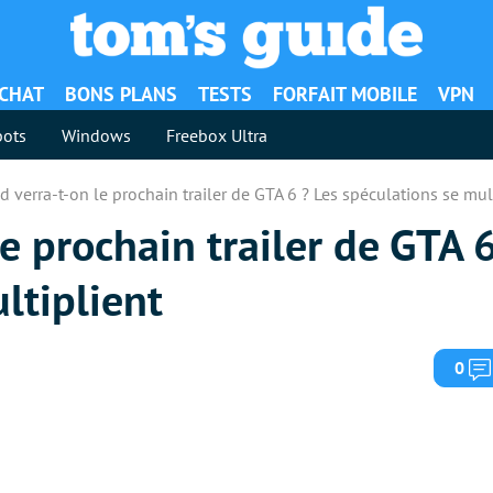
ACHAT
BONS PLANS
TESTS
FORFAIT MOBILE
VPN
ots
Windows
Freebox Ultra
 verra-t-on le prochain trailer de GTA 6 ? Les spéculations se mul
e prochain trailer de GTA 6
ltiplient
0