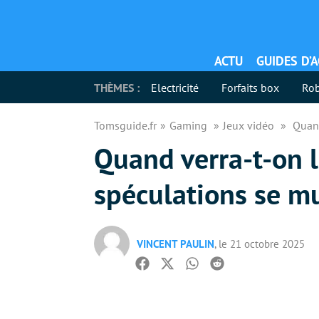
ACTU
GUIDES D’
THÈMES :
Electricité
Forfaits box
Rob
Tomsguide.fr
Gaming
Jeux vidéo
Quand
Quand verra-t-on l
spéculations se mu
VINCENT PAULIN
, le 21 octobre 2025
Facebook
Twitter
Whatsapp
Reddit