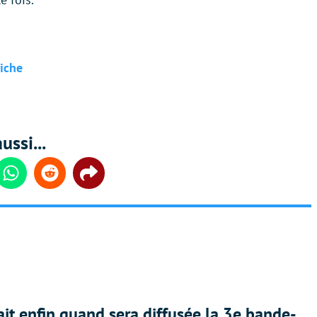
riche
ussi...
din
Whatsapp
Reddit
Share
ait enfin quand sera diffusée la 3e bande-