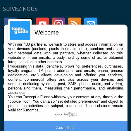
SUIVEZ-NOUS
Facebook
Twitter
Youtube
Instagram
RSS
Newsletter
Welcome
With our 488
partners
, we wish to store and access information on
ENTREPRISE
À PROPOS
your devices (cookies, pixels in emails, etc.), combine and share
your personal data with our partners, whether collected on this
website or in our emails, already held by some of us, or obtained
Qui sommes nous
La rédaction
later, including in other contexts.
Processing this data (identifiers, browsing, preferences, purchases,
Mentions légales et CGU
Contact
loyalty programs, IP, postal addresses and emails, phone, precise
geolocation, etc.) allows developing and offering you services,
Confidentialité et Cookies
content, commercial offers and ads across your devices and
screens (including by email, post, SMS, phone, audio, and video),
Préférences cookies
personalising them, measuring their performance, and analysing
audiences.
You can "accept all" and withdraw your consent at any time via the
"cookie" icon
. You can also "set detailed preferences" and object to
processing activities not subject to consent. These choices remain
valid for 6 months.
powered by
© 2026 Galaxie Media Tous droits réservés
Accept all