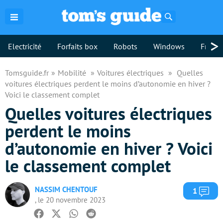
Rechercher
>
Electricité
Forfaits box
Robots
Windows
Freebo
Tomsguide.fr
Mobilité
Voitures électriques
Quelles
voitures électriques perdent le moins d’autonomie en hiver ?
Voici le classement complet
Quelles voitures électriques
perdent le moins
d’autonomie en hiver ? Voici
le classement complet
NASSIM CHENTOUF
Com
1
, le 20 novembre 2023
Facebook
Twitter
Whatsapp
Reddit