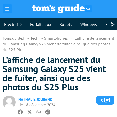
Rechercher
>
Electricité
Forfaits box
Robots
Windows
Freebo
Tomsguide.fr
Tech
Smartphones
L’affiche de lancement
du Samsung Galaxy S25 vient de fuiter, ainsi que des photos
du S25 Plus
L’affiche de lancement du
Samsung Galaxy S25 vient
de fuiter, ainsi que des
photos du S25 Plus
NATHALIE JOURAND
Com
0
, le 18 décembre 2024
Facebook
Twitter
Whatsapp
Reddit