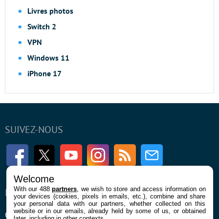
Livres photos
Switch 2
VPN
Windows 11
iPhone 17
SUIVEZ-NOUS
Facebook
Twitter
Youtube
Instagram
RSS
Newsletter
Welcome
With our 488
partners
, we wish to store and access information on
ENTREPRISE
À PROPOS
your devices (cookies, pixels in emails, etc.), combine and share
your personal data with our partners, whether collected on this
website or in our emails, already held by some of us, or obtained
Qui sommes nous
La rédaction
later, including in other contexts.