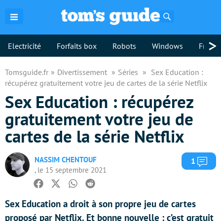
Rechercher
>
Electricité
Forfaits box
Robots
Windows
Freebo
Tomsguide.fr
Divertissement
Séries
Sex Education :
récupérez gratuitement votre jeu de cartes de la série Netflix
Sex Education : récupérez
gratuitement votre jeu de
cartes de la série Netflix
NASSIM CHENTOUF
Com
1
, le 15 septembre 2021
Facebook
Twitter
Whatsapp
Reddit
Sex Education a droit à son propre jeu de cartes
proposé par Netflix. Et bonne nouvelle : c’est gratuit