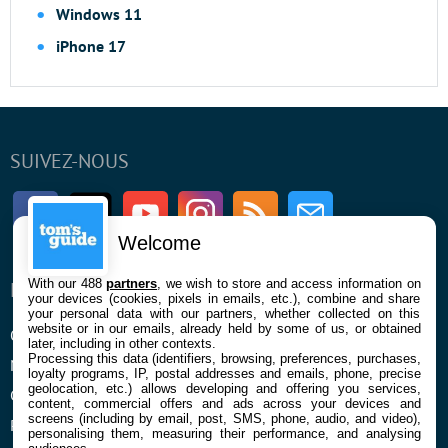
Windows 11
iPhone 17
SUIVEZ-NOUS
Facebook
Twitter
Youtube
Instagram
RSS
Newsletter
Welcome
With our 488
partners
, we wish to store and access information on
ENTREPRISE
À PROPOS
your devices (cookies, pixels in emails, etc.), combine and share
your personal data with our partners, whether collected on this
website or in our emails, already held by some of us, or obtained
Qui sommes nous
La rédaction
later, including in other contexts.
Processing this data (identifiers, browsing, preferences, purchases,
Mentions légales et CGU
Contact
loyalty programs, IP, postal addresses and emails, phone, precise
geolocation, etc.) allows developing and offering you services,
Confidentialité et Cookies
content, commercial offers and ads across your devices and
screens (including by email, post, SMS, phone, audio, and video),
Préférences cookies
personalising them, measuring their performance, and analysing