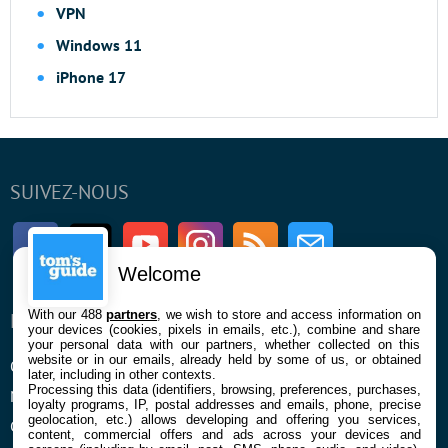
VPN
Windows 11
iPhone 17
SUIVEZ-NOUS
Facebook
Twitter
Youtube
Instagram
RSS
Newsletter
Welcome
With our 488
partners
, we wish to store and access information on
ENTREPRISE
À PROPOS
your devices (cookies, pixels in emails, etc.), combine and share
your personal data with our partners, whether collected on this
website or in our emails, already held by some of us, or obtained
Qui sommes nous
La rédaction
later, including in other contexts.
Processing this data (identifiers, browsing, preferences, purchases,
Mentions légales et CGU
Contact
loyalty programs, IP, postal addresses and emails, phone, precise
geolocation, etc.) allows developing and offering you services,
Confidentialité et Cookies
content, commercial offers and ads across your devices and