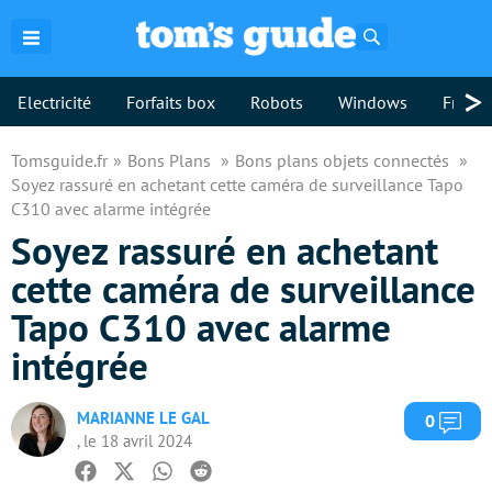
Rechercher
>
Electricité
Forfaits box
Robots
Windows
Freebo
Tomsguide.fr
Bons Plans
Bons plans objets connectés
Soyez rassuré en achetant cette caméra de surveillance Tapo
C310 avec alarme intégrée
Soyez rassuré en achetant
cette caméra de surveillance
Tapo C310 avec alarme
intégrée
MARIANNE LE GAL
Com
0
, le 18 avril 2024
Facebook
Twitter
Whatsapp
Reddit