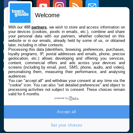
Facebook
Twitter
Youtube
Instagram
RSS
Newsletter
Welcome
With our 488
partners
, we wish to store and access information on
ENTREPRISE
À PROPOS
your devices (cookies, pixels in emails, etc.), combine and share
your personal data with our partners, whether collected on this
website or in our emails, already held by some of us, or obtained
Qui sommes nous
La rédaction
later, including in other contexts.
Processing this data (identifiers, browsing, preferences, purchases,
Mentions légales et CGU
Contact
loyalty programs, IP, postal addresses and emails, phone, precise
geolocation, etc.) allows developing and offering you services,
Confidentialité et Cookies
content, commercial offers and ads across your devices and
screens (including by email, post, SMS, phone, audio, and video),
Préférences cookies
personalising them, measuring their performance, and analysing
audiences.
You can "accept all" and withdraw your consent at any time via the
"cookie" icon
. You can also "set detailed preferences" and object to
processing activities not subject to consent. These choices remain
valid for 6 months.
powered by
© 2026 Galaxie Media Tous droits réservés
Accept all
Set your choices