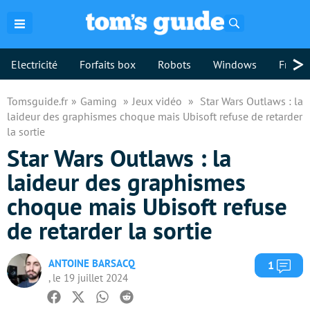
Rechercher
>
Electricité
Forfaits box
Robots
Windows
Freebo
Tomsguide.fr
Gaming
Jeux vidéo
Star Wars Outlaws : la
laideur des graphismes choque mais Ubisoft refuse de retarder
la sortie
Star Wars Outlaws : la
laideur des graphismes
choque mais Ubisoft refuse
de retarder la sortie
ANTOINE BARSACQ
Com
1
, le 19 juillet 2024
Facebook
Twitter
Whatsapp
Reddit