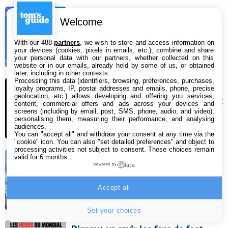
Google Messages s’attaque enfin à
Welcome
deux de ses plus gros défauts
With our 488
partners
, we wish to store and access information on
your devices (cookies, pixels in emails, etc.), combine and share
7 août 2026 09:54
your personal data with our partners, whether collected on this
website or in our emails, already held by some of us, or obtained
later, including in other contexts.
Processing this data (identifiers, browsing, preferences, purchases,
iPhone 18 Pro : pourquoi il sera
loyalty programs, IP, postal addresses and emails, phone, precise
geolocation, etc.) allows developing and offering you services,
difficile de l’acheter à son lancement
content, commercial offers and ads across your devices and
screens (including by email, post, SMS, phone, audio, and video),
en septembre
personalising them, measuring their performance, and analysing
audiences.
7 août 2026 09:36
You can "accept all" and withdraw your consent at any time via the
"cookie" icon
. You can also "set detailed preferences" and object to
processing activities not subject to consent. These choices remain
valid for 6 months.
GTA 6 : on sait enfin quand sera
powered by
diffusée la 3e bande-annonce
Accept all
6 août 2026 15:16
Set your choices