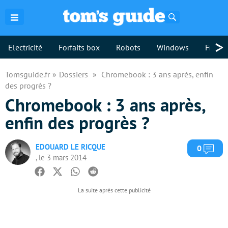
Rechercher
>
Electricité
Forfaits box
Robots
Windows
Freebo
Tomsguide.fr
Dossiers
Chromebook : 3 ans après, enfin
des progrès ?
Chromebook : 3 ans après,
enfin des progrès ?
EDOUARD LE RICQUE
Com
0
, le 3 mars 2014
Facebook
Twitter
Whatsapp
Reddit