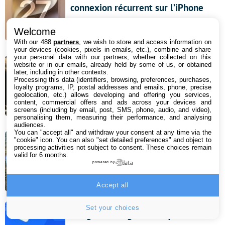
connexion récurrent sur l’iPhone
8 août 2026 12:07
Welcome
With our 488
partners
, we wish to store and access information on
your devices (cookies, pixels in emails, etc.), combine and share
Bon plan : ce vidéoprojecteur
your personal data with our partners, whether collected on this
website or in our emails, already held by some of us, or obtained
Hisense triple laser 4K s’affiche avec
later, including in other contexts.
Processing this data (identifiers, browsing, preferences, purchases,
une rédaction de 390 € sur Amazon
loyalty programs, IP, postal addresses and emails, phone, precise
geolocation, etc.) allows developing and offering you services,
!
content, commercial offers and ads across your devices and
screens (including by email, post, SMS, phone, audio, and video),
7 août 2026 18:00
personalising them, measuring their performance, and analysing
audiences.
You can "accept all" and withdraw your consent at any time via the
"cookie" icon
. You can also "set detailed preferences" and object to
Android 18 : quels Samsung Galaxy
processing activities not subject to consent. These choices remain
valid for 6 months.
ne recevront pas la mise à jour ?
powered by
7 août 2026 16:57
Accept all
Set your choices
Google Messages s’attaque enfin à