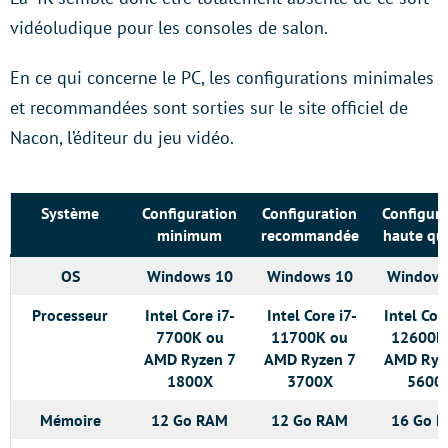
vidéoludique pour les consoles de salon.
En ce qui concerne le PC, les configurations minimales
et recommandées sont sorties sur le site officiel de
Nacon, l’éditeur du jeu vidéo.
Système
Configuration
Configuration
Configura
minimum
recommandée
haute qua
OS
Windows 10
Windows 10
Windows
Processeur
Intel Core i7-
Intel Core i7-
Intel Cor
7700K ou
11700K ou
12600K
AMD Ryzen 7
AMD Ryzen 7
AMD Ryz
1800X
3700X
5600
Mémoire
12 Go RAM
12 Go RAM
16 Go 