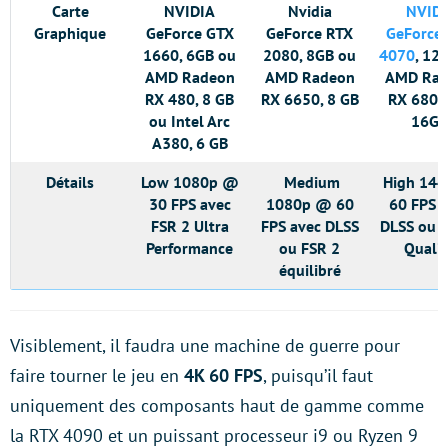
Carte
NVIDIA
Nvidia
NVID
Graphique
GeForce GTX
GeForce RTX
GeForce
1660, 6GB ou
2080, 8GB ou
4070
, 12
AMD Radeon
AMD Radeon
AMD Rad
RX 480, 8 GB
RX 6650, 8 GB
RX 6800
ou Intel Arc
16GB
A380, 6 GB
Détails
Low 1080p @
Medium
High 14
30 FPS avec
1080p @ 60
60 FPS 
FSR 2 Ultra
FPS avec DLSS
DLSS ou 
Performance
ou FSR 2
Qualit
équilibré
Visiblement, il faudra une machine de guerre pour
faire tourner le jeu en
4K 60 FPS
, puisqu’il faut
uniquement des composants haut de gamme comme
la RTX 4090 et un puissant processeur i9 ou Ryzen 9