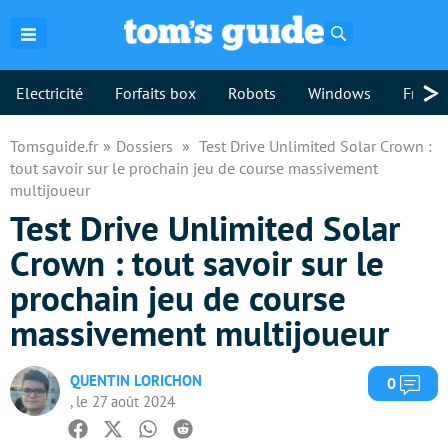
Rechercher
>
Electricité
Forfaits box
Robots
Windows
Freebo
Tomsguide.fr
Dossiers
Test Drive Unlimited Solar Crown :
tout savoir sur le prochain jeu de course massivement
multijoueur
Test Drive Unlimited Solar
Crown : tout savoir sur le
prochain jeu de course
massivement multijoueur
QUENTIN LORICHON
Com
0
, le 27 août 2024
Facebook
Twitter
Whatsapp
Reddit