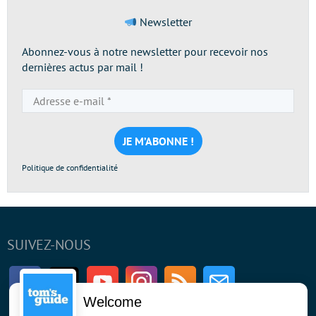
Newsletter
Abonnez-vous à notre newsletter pour recevoir nos
dernières actus par mail !
Adresse
e-
mail
*
Politique de confidentialité
SUIVEZ-NOUS
Facebook
Twitter
Youtube
Instagram
RSS
Newsletter
Welcome