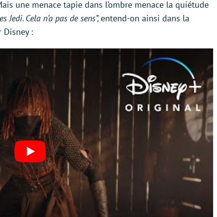
. Mais une menace tapie dans l’ombre menace la quiétude
s Jedi. Cela n’a pas de sens”,
entend-on ainsi dans la
 Disney :