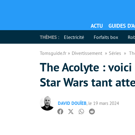
ACTU
GUIDES D’
THÈMES :
Electricité
Forfaits box
Rob
Tomsguide.fr
Divertissement
Séries
Th
The Acolyte : voic
Star Wars tant at
DAVID DOUÏEB
, le 19 mars 2024
Facebook
Twitter
Whatsapp
Reddit