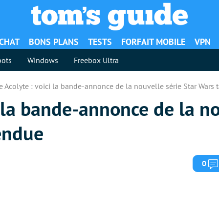
ACHAT
BONS PLANS
TESTS
FORFAIT MOBILE
VPN
ots
Windows
Freebox Ultra
e Acolyte : voici la bande-annonce de la nouvelle série Star Wars 
i la bande-annonce de la no
tendue
0