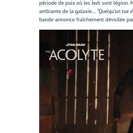
période de paix où les Jedi sont légion
ambiante de la galaxie…
“Quelqu’un tue de
bande-annonce fraîchement dévoilée par