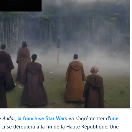
e
Andor
,
la franchise Star Wars
va s’agrémenter d’
une
e-ci se déroulera à la fin de la Haute République. Une