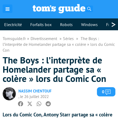
Rechercher
>
Electricité
Forfaits box
Robots
Windows
Freebo
Tomsguide.fr
Divertissement
Séries
The Boys :
l’interprète de Homelander partage sa « colère » lors du Comic
Con
The Boys : l’interprète de
Homelander partage sa «
colère » lors du Comic Con
NASSIM CHENTOUF
Com
0
, le 26 juillet 2022
Facebook
Twitter
Whatsapp
Reddit
Lors du Comic Con, Antony Starr partage sa « colère