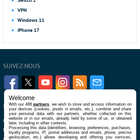
Switch 2
VPN
Windows 11
iPhone 17
SUIVEZ-NOUS
Facebook
Twitter
Youtube
Instagram
RSS
Newsletter
Welcome
With our 488
partners
, we wish to store and access information on
ENTREPRISE
À PROPOS
your devices (cookies, pixels in emails, etc.), combine and share
your personal data with our partners, whether collected on this
website or in our emails, already held by some of us, or obtained
Qui sommes nous
La rédaction
later, including in other contexts.
Processing this data (identifiers, browsing, preferences, purchases,
Mentions légales et CGU
Contact
loyalty programs, IP, postal addresses and emails, phone, precise
geolocation, etc.) allows developing and offering you services,
Confidentialité et Cookies