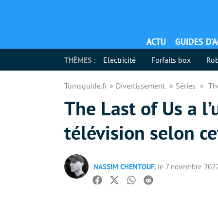
ACTU
GUIDES D’
THÈMES :
Electricité
Forfaits box
Rob
Tomsguide.fr
Divertissement
Séries
The
The Last of Us a l’
télévision selon ce
NASSIM CHENTOUF
, le 7 novembre 202
Facebook
Twitter
Whatsapp
Reddit