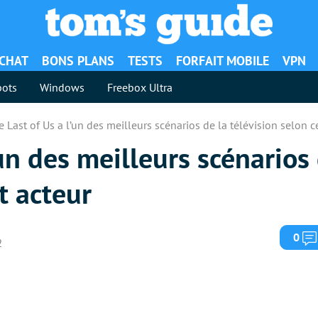
ACHAT
BONS PLANS
TESTS
FORFAIT MOBILE
VPN
ots
Windows
Freebox Ultra
 Last of Us a l’un des meilleurs scénarios de la télévision selon c
un des meilleurs scénarios 
t acteur
0
2