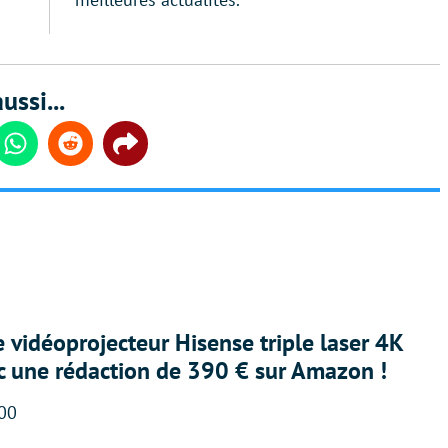
ussi...
din
Whatsapp
Reddit
Share
e vidéoprojecteur Hisense triple laser 4K
ec une rédaction de 390 € sur Amazon !
:00