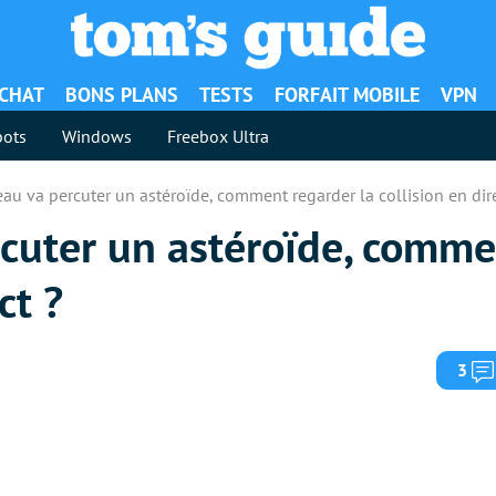
ACHAT
BONS PLANS
TESTS
FORFAIT MOBILE
VPN
ots
Windows
Freebox Ultra
au va percuter un astéroïde, comment regarder la collision en dire
rcuter un astéroïde, comme
ct ?
3