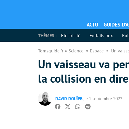
ACTU
GUIDES D’
THÈMES :
Electricité
Forfaits box
Rob
Tomsguide.fr
Science
Espace
Un vaisse
Un vaisseau va pe
la collision en dire
DAVID DOUÏEB
, le 1 septembre 2022
Facebook
Twitter
Whatsapp
Reddit