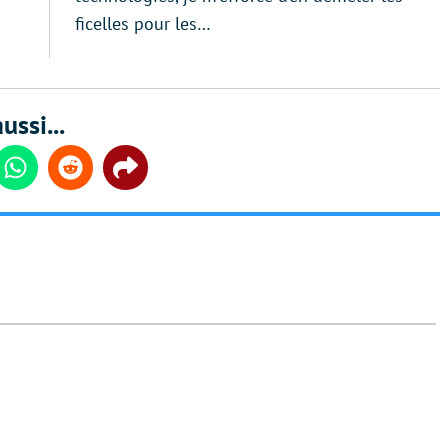
ficelles pour les…
ussi...
din
Whatsapp
Reddit
Share