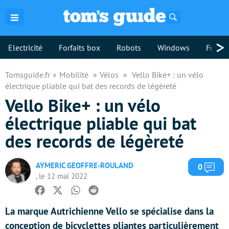
Rechercher
>
Electricité
Forfaits box
Robots
Windows
Freebo
Tomsguide.fr
Mobilité
Vélos
Vello Bike+ : un vélo
électrique pliable qui bat des records de légèreté
Vello Bike+ : un vélo
électrique pliable qui bat
des records de légèreté
AYMERIC GEOFFRE-ROULAND
Com
0
, le 12 mai 2022
Facebook
Twitter
Whatsapp
Reddit
La marque Autrichienne Vello se spécialise dans la
conception de bicyclettes pliantes particulièrement