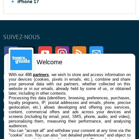
iPhone 17
SUIVEZ-NOUS
Facebook
Twitter
Youtube
Instagram
RSS
Newsletter
Welcome
With our 488
partners
, we wish to store and access information on
ENTREPRISE
À PROPOS
your devices (cookies, pixels in emails, etc.), combine and share
your personal data with our partners, whether collected on this
website or in our emails, already held by some of us, or obtained
Qui sommes nous
La rédaction
later, including in other contexts.
Processing this data (identifiers, browsing, preferences, purchases,
Mentions légales et CGU
Contact
loyalty programs, IP, postal addresses and emails, phone, precise
geolocation, etc.) allows developing and offering you services,
Confidentialité et Cookies
content, commercial offers and ads across your devices and
screens (including by email, post, SMS, phone, audio, and video),
Préférences cookies
personalising them, measuring their performance, and analysing
audiences.
You can "accept all" and withdraw your consent at any time via the
"cookie" icon
. You can also "set detailed preferences" and object to