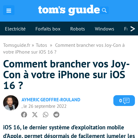
Rechercher
>
Electricité
Forfaits box
Robots
Windows
Freebo
Tomsguide.fr
Tutos
Comment brancher vos Joy-Con à
votre iPhone sur iOS 16 ?
Comment brancher vos Joy-
Con à votre iPhone sur iOS
16 ?
AYMERIC GEOFFRE-ROULAND
Com
0
, le 26 septembre 2022
Facebook
Twitter
Whatsapp
Reddit
iOS 16, le dernier système d’exploitation mobile
d’Apple, permet désormais de facilement jumeler les