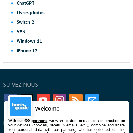
ChatGPT
Livres photos
Switch 2
VPN
Windows 11
iPhone 17
SUIVEZ-NOUS
Facebook
Twitter
Youtube
Instagram
RSS
Newsletter
Welcome
With our 488
partners
, we wish to store and access information on
ENTREPRISE
À PROPOS
your devices (cookies, pixels in emails, etc.), combine and share
your personal data with our partners, whether collected on this