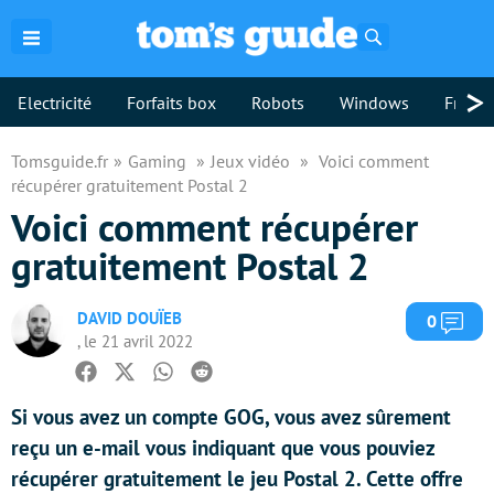
Rechercher
>
Electricité
Forfaits box
Robots
Windows
Freebo
Tomsguide.fr
Gaming
Jeux vidéo
Voici comment
récupérer gratuitement Postal 2
Voici comment récupérer
gratuitement Postal 2
DAVID DOUÏEB
Com
0
, le 21 avril 2022
Facebook
Twitter
Whatsapp
Reddit
Si vous avez un compte GOG, vous avez sûrement
reçu un e-mail vous indiquant que vous pouviez
récupérer gratuitement le jeu Postal 2. Cette offre