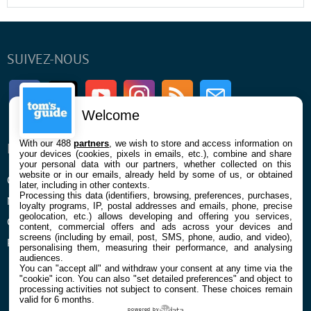
SUIVEZ-NOUS
Facebook
Twitter
Youtube
Instagram
RSS
Newsletter
Welcome
With our 488
partners
, we wish to store and access information on
ENTREPRISE
À PROPOS
your devices (cookies, pixels in emails, etc.), combine and share
your personal data with our partners, whether collected on this
website or in our emails, already held by some of us, or obtained
Qui sommes nous
La rédaction
later, including in other contexts.
Processing this data (identifiers, browsing, preferences, purchases,
Mentions légales et CGU
Contact
loyalty programs, IP, postal addresses and emails, phone, precise
geolocation, etc.) allows developing and offering you services,
Confidentialité et Cookies
content, commercial offers and ads across your devices and
screens (including by email, post, SMS, phone, audio, and video),
Préférences cookies
personalising them, measuring their performance, and analysing
audiences.
You can "accept all" and withdraw your consent at any time via the
"cookie" icon
. You can also "set detailed preferences" and object to
processing activities not subject to consent. These choices remain
valid for 6 months.
powered by