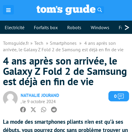
Rechercher
>
Electricité
Forfaits box
Robots
Windows
Freebo
Tomsguide.fr
Tech
Smartphones
4 ans après son
arrivée, le Galaxy Z Fold 2 de Samsung est déjà en fin de vie
4 ans après son arrivée, le
Galaxy Z Fold 2 de Samsung
est déjà en fin de vie
NATHALIE JOURAND
Com
0
, le 9 octobre 2024
Facebook
Twitter
Whatsapp
Reddit
La mode des smartphones pliants n’en est qu’à ses
débuts, vous pourrez donc sans problème trouver un