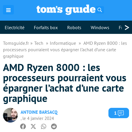
Rechercher
>
Electricité
Forfaits box
Robots
Windows
Freebo
Tomsguide.fr
Tech
Informatique
AMD Ryzen 8000 : les
processeurs pourraient vous épargner l’achat d’une carte
graphique
AMD Ryzen 8000 : les
processeurs pourraient vous
épargner l’achat d’une carte
graphique
ANTOINE BARSACQ
Com
1
, le 4 janvier 2024
Facebook
Twitter
Whatsapp
Reddit