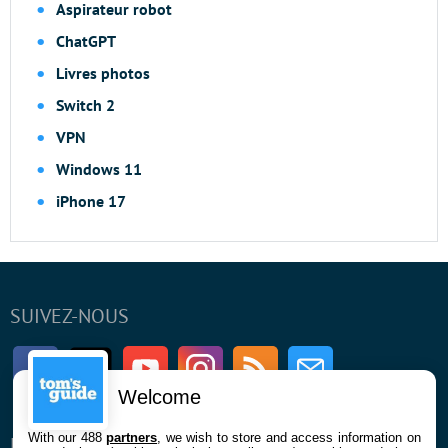
Aspirateur robot
ChatGPT
Livres photos
Switch 2
VPN
Windows 11
iPhone 17
SUIVEZ-NOUS
Facebook
Twitter
Youtube
Instagram
RSS
Newsletter
Welcome
With our 488
partners
, we wish to store and access information on
ENTREPRISE
À PROPOS